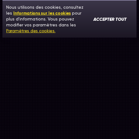
Nous utilisons des cookies, consultez
les
Informations sur les cookies
pour
ACCEPTER TOUT
plus d'informations. Vous pouvez
modifier vos paramètres dans les
Paramètres des cookies.