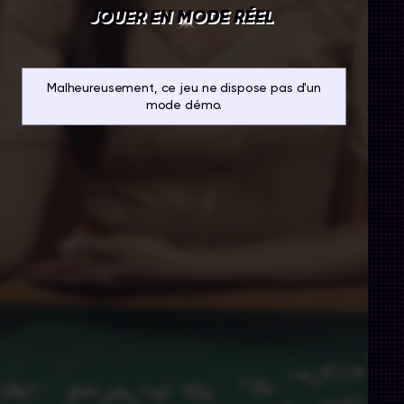
JOUER EN MODE RÉEL
Malheureusement, ce jeu ne dispose pas d'un
mode démo.