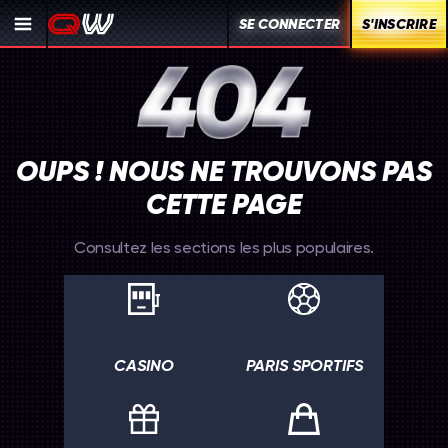
SE CONNECTER
S'INSCRIRE
OUPS ! NOUS NE TROUVONS PAS
CETTE PAGE
Consultez les sections les plus populaires.
CASINO
PARIS SPORTIFS