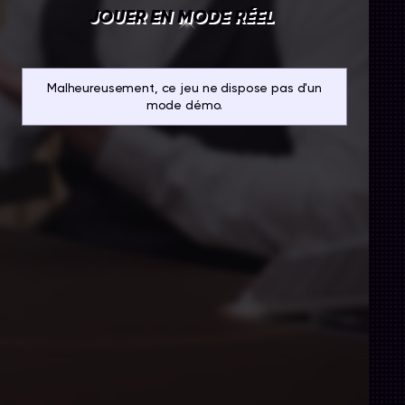
JOUER EN MODE RÉEL
Malheureusement, ce jeu ne dispose pas d'un
mode démo.