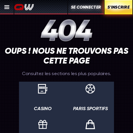
SE CONNECTER
S'INSCRIRE
OUPS ! NOUS NE TROUVONS PAS
CETTE PAGE
Consultez les sections les plus populaires.
CASINO
PARIS SPORTIFS