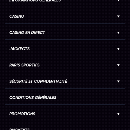
INFORMATIONS GÉNÉRALES
CASINO
CASINO EN DIRECT
JACKPOTS
PARIS SPORTIFS
SÉCURITÉ ET CONFIDENTIALITÉ
CONDITIONS GÉNÉRALES
PROMOTIONS