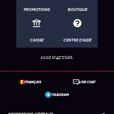
PROMOTIONS
BOUTIQUE
CAISSE
CENTRE D'AIDE
PAGE D'ACCUEIL
FRANÇAIS
LIVE CHAT
TELEGRAM