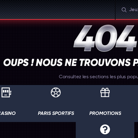
Jeu
OUPS ! NOUS NE TROUVONS P
Consultez les sections les plus popu
CASINO
PARIS SPORTIFS
PROMOTIONS