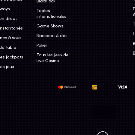
Blackjack
ways
F
Tables
internationales
en direct
T
Game Shows
instantanés
H
Baccarat & dés
nes à sous
B
Poker
de table
B
Tous les jeux de
les jackpots
Live Casino
les jeux