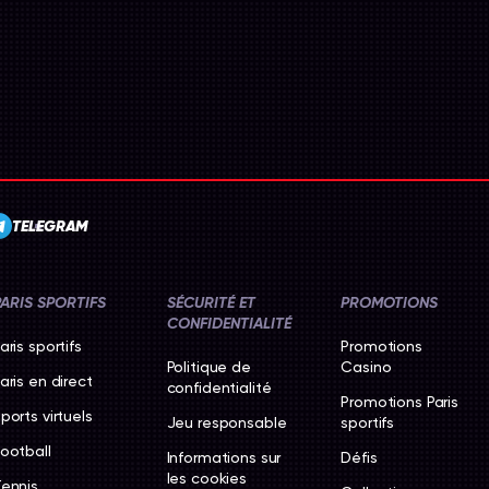
TELEGRAM
PARIS SPORTIFS
SÉCURITÉ ET
PROMOTIONS
CONFIDENTIALITÉ
aris sportifs
Promotions
Politique de
Casino
aris en direct
confidentialité
Promotions Paris
ports virtuels
Jeu responsable
sportifs
ootball
Informations sur
Défis
les cookies
ennis