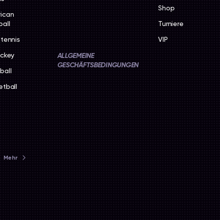
Shop
ican
ball
Turniere
htennis
VIP
ockey
ALLGEMEINE
GESCHÄFTSBEDINGUNGEN
ball
etball
Mehr