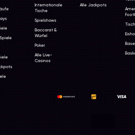
Internationale
Alle Jackpots
äufe
Amer
Tische
Foot
ays
Spielshows
Tisc
iele
Baccarat &
Eish
Würfel
Spiele
Base
Poker
Bask
Alle Live-
iele
Casinos
ackpots
iele