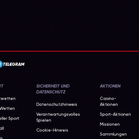
TELEGRAM
RT
SICHERHEIT UND
AKTIONEN
DATENSCHUTZ
twetten
Casino-
Datenschutzhinweis
Aktionen
-Wetten
Verantwortungsvolles
Sport-Aktionen
eller Sport
Spielen
Missionen
ll
Cookie-Hinweis
Sammlungen
is