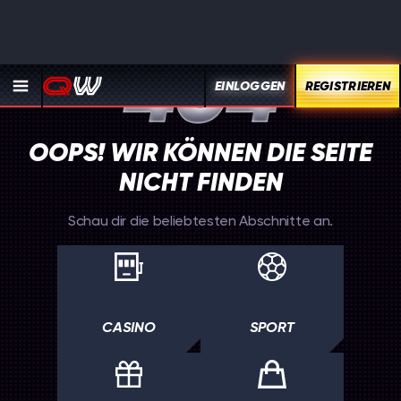
EINLOGGEN
REGISTRIEREN
OOPS! WIR KÖNNEN DIE SEITE
NICHT FINDEN
Schau dir die beliebtesten Abschnitte an.
CASINO
SPORT