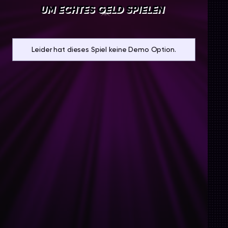
UM ECHTES GELD SPIELEN
Leider hat dieses Spiel keine Demo Option.