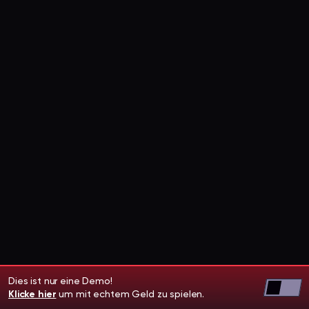
Dies ist nur eine Demo!
Klicke hier
um mit echtem Geld zu spielen.