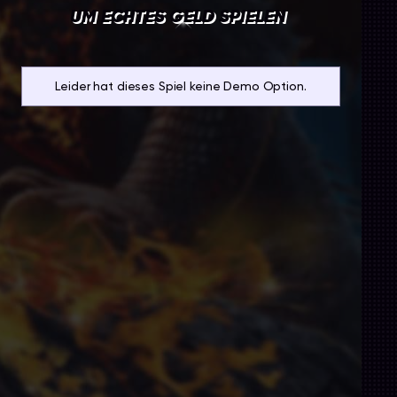
UM ECHTES GELD SPIELEN
Leider hat dieses Spiel keine Demo Option.