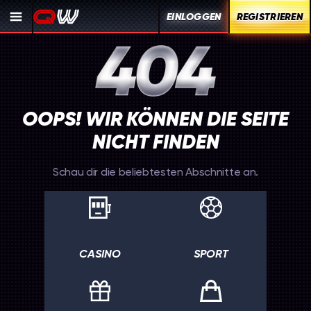
EINLOGGEN
REGISTRIEREN
OOPS! WIR KÖNNEN DIE SEITE
NICHT FINDEN
Schau dir die beliebtesten Abschnitte an.
CASINO
SPORT