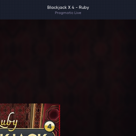
Blackjack X 4 - Ruby
Pragmatic Live