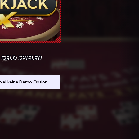
GELD SPIELEN
Spiel keine Demo Option.