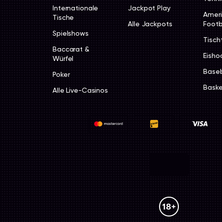
Internationale
Jackpot Play
Amer
Tische
Alle Jackpots
Footb
Spielshows
Tisch
Baccarat &
Eisho
Würfel
Baseb
Poker
Baske
Alle Live-Casinos