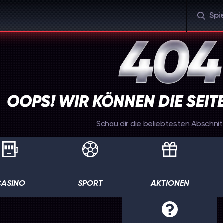
Spi
OOPS! WIR KÖNNEN DIE SEIT
Schau dir die beliebtesten Abschnit
CASINO
SPORT
AKTIONEN