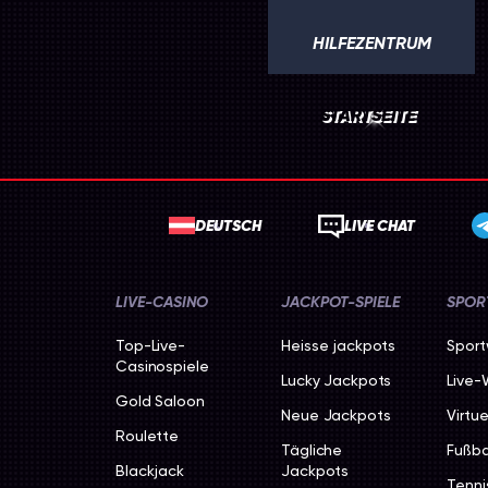
HILFEZENTRUM
STARTSEITE
DEUTSCH
LIVE CHAT
LIVE-CASINO
JACKPOT-SPIELE
SPOR
Top-Live-
Heisse jackpots
Spor
Casinospiele
Lucky Jackpots
Live-
Gold Saloon
Neue Jackpots
Virtue
Roulette
Tägliche
Fußba
Blackjack
Jackpots
Tenni