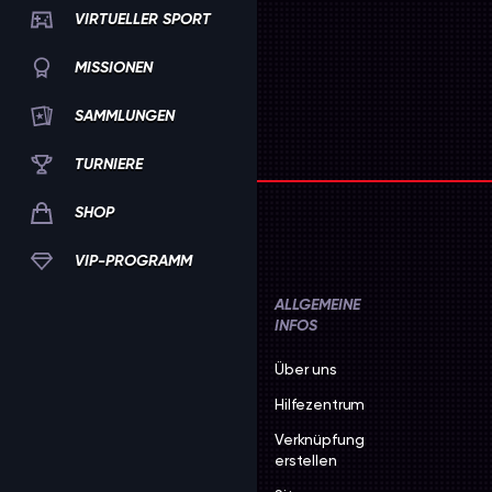
VIRTUELLER SPORT
MISSIONEN
SAMMLUNGEN
TURNIERE
SHOP
VIP-PROGRAMM
ALLGEMEINE
INFOS
Über uns
Hilfezentrum
Verknüpfung
erstellen