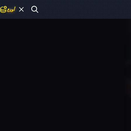
أودِع