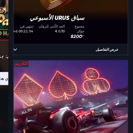
سباق URUS الأسبوعي
مجموع
الحد الأدنى للرهان:
تنتهي في:
جوائز
00:21:04 4d
8200
عرض التفاصيل
العَب ب
الكازينو
لسوء الحظ، لا تحتوي هذه